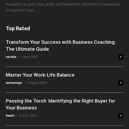
insulation in your attic, walls, and basement. Add more if necessary
to improve heat...
Top Rated
Transform Your Success with Business Coaching:
The Ultimate Guide
varsha
-
1 April 2025
0
Master Your Work-Life Balance
samanvya
-
7 August 2024
0
Passing the Torch: Identifying the Right Buyer for
Your Business
Swati
-
31 July 2023
0