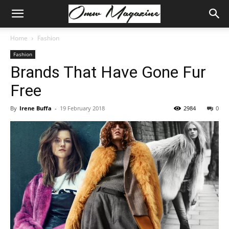
Home
Fashion
Fashion
Brands That Have Gone Fur
Free
By
Irene Buffa
-
19 February 2018
2984
0