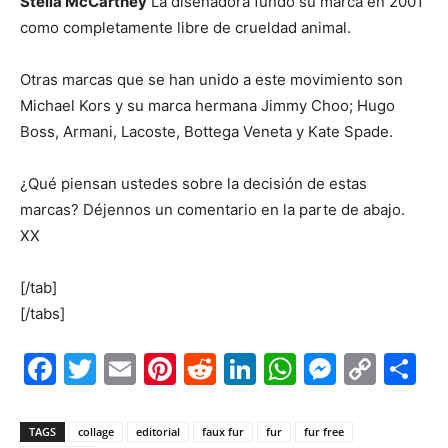
Stella McCartney
La diseñadora fundó su marca en 2001
como completamente libre de crueldad animal.
Otras marcas que se han unido a este movimiento son
Michael Kors y su marca hermana Jimmy Choo; Hugo
Boss, Armani, Lacoste, Bottega Veneta y Kate Spade.
¿Qué piensan ustedes sobre la decisión de estas
marcas? Déjennos un comentario en la parte de abajo.
XX
[/tab]
[/tabs]
Facebook
Twitter
Email
Pinterest
Reddit
LinkedIn
WhatsAp
Messe
Cop
S
Link
TAGS
collage
editorial
faux fur
fur
fur free