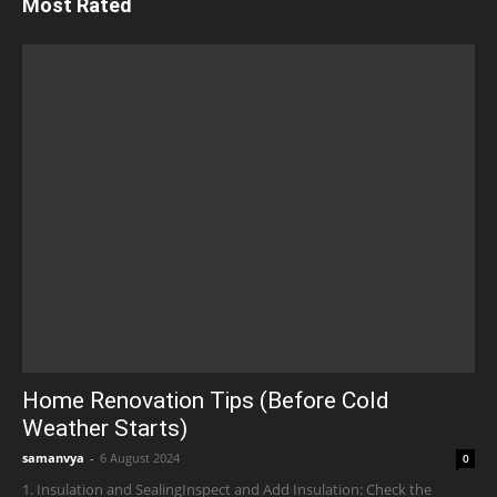
Most Rated
Home Renovation Tips (Before Cold
Weather Starts)
samanvya
-
6 August 2024
0
1. Insulation and SealingInspect and Add Insulation: Check the