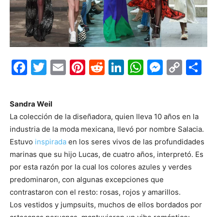
Facebook
Twitter
Email
Pinterest
Reddit
LinkedIn
WhatsAp
Messe
Cop
S
Link
Sandra Weil
La colección de la diseñadora, quien lleva 10 años en la
industria de la moda mexicana, llevó por nombre Salacia.
Estuvo
inspirada
en los seres vivos de las profundidades
marinas que su hijo Lucas, de cuatro años, interpretó. Es
por esta razón por la cual los colores azules y verdes
predominaron, con algunas excepciones que
contrastaron con el resto: rosas, rojos y amarillos.
Los vestidos y jumpsuits, muchos de ellos bordados por