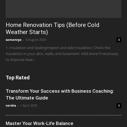
Home Renovation Tips (Before Cold
Weather Starts)
samanvya
-
6 August 2024
0
1. Insulation and SealingInspect and Add Insulation: Check the
insulation in your attic, walls, and basement. Add more if necessary
to improve heat...
Top Rated
Transform Your Success with Business Coaching:
The Ultimate Guide
varsha
-
1 April 2025
0
Master Your Work-Life Balance