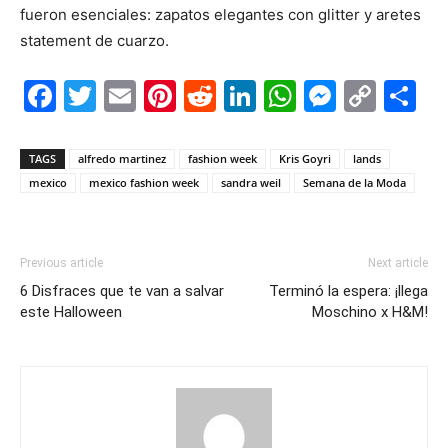
fueron esenciales: zapatos elegantes con glitter y aretes
statement de cuarzo.
Facebook
Twitter
Email
Pinterest
Reddit
LinkedIn
WhatsAp
Messe
Cop
S
Link
TAGS
alfredo martinez
fashion week
Kris Goyri
lands
mexico
mexico fashion week
sandra weil
Semana de la Moda
Previous article
Next article
6 Disfraces que te van a salvar
Terminó la espera: ¡llega
este Halloween
Moschino x H&M!