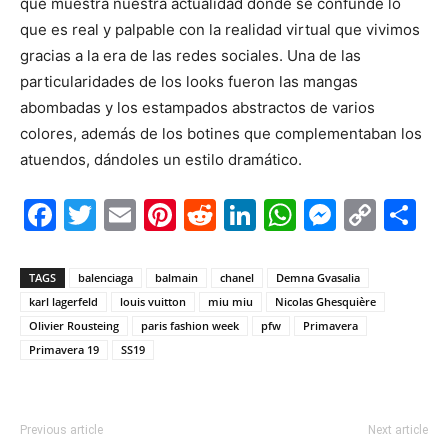
que muestra nuestra actualidad donde se confunde lo
que es real y palpable con la realidad virtual que vivimos
gracias a la era de las redes sociales. Una de las
particularidades de los looks fueron las mangas
abombadas y los estampados abstractos de varios
colores, además de los botines que complementaban los
atuendos, dándoles un estilo dramático.
Facebook
Twitter
Email
Pinterest
Reddit
LinkedIn
WhatsAp
Messe
Cop
S
Link
TAGS
balenciaga
balmain
chanel
Demna Gvasalia
karl lagerfeld
louis vuitton
miu miu
Nicolas Ghesquière
Olivier Rousteing
paris fashion week
pfw
Primavera
Primavera 19
SS19
Previous article
Next article