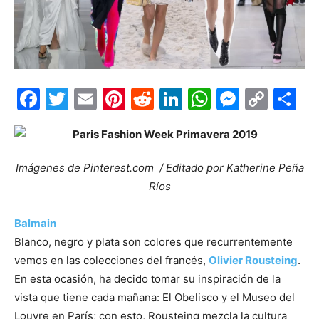
Facebook
Twitter
Email
Pinterest
Reddit
LinkedIn
WhatsAp
Messe
Cop
S
Link
Imágenes de Pinterest.com / Editado por Katherine Peña
Ríos
Balmain
Blanco, negro y plata son colores que recurrentemente
vemos en las colecciones del francés,
Olivier Rousteing
.
En esta ocasión, ha decido tomar su inspiración de la
vista que tiene cada mañana: El Obelisco y el Museo del
Louvre en París; con esto, Rousteing mezcla la cultura