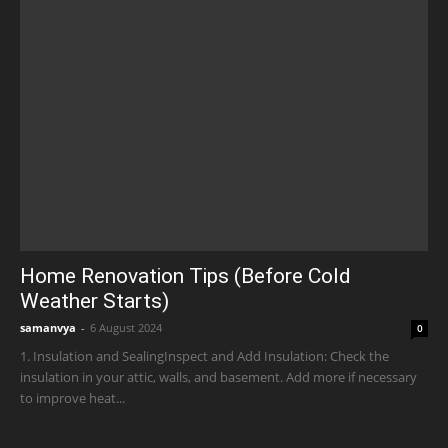
Home Renovation Tips (Before Cold
Weather Starts)
samanvya
-
6 August 2024
0
1. Insulation and SealingInspect and Add Insulation: Check the
insulation in your attic, walls, and basement. Add more if necessary
to improve heat...